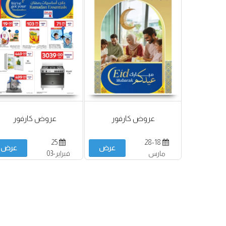
عروض كارفور
عروض كارفور
25
28-18
عرض
عرض
مارس
فبراير-03
مارس