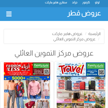
لولو
كارفور
جراند
سفاري هايبر ماركت
عروض قطر
oggle
gation
الرئيسية
عروض هايبر ماركت
عروض مركز التموين العائلي
عروض مركز التموين العائلي