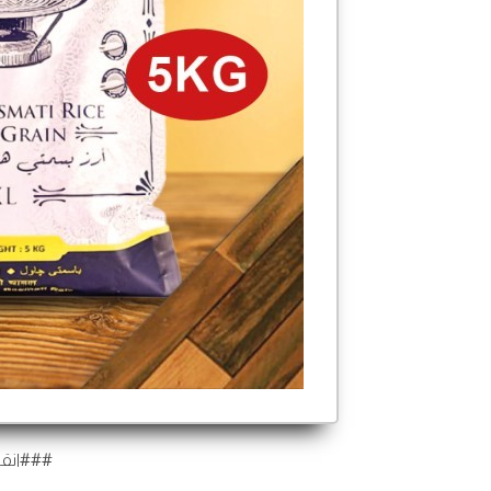
###انقر