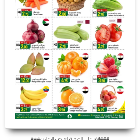
###انقر على الصورة لعرض الإعلان###