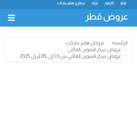
لولو
كارفور
جراند
سفاري هايبر ماركت
عروض قطر
oggle
gation
الرئيسية
عروض هايبر ماركت
عروض مركز التموين العائلي
عروض مركز التموين العائلي من 03 إلى 05 أبريل 2025