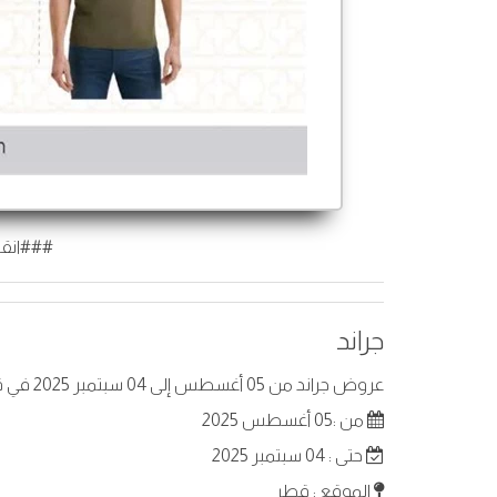
###انقر
جراند
عروض جراند من 05 أغسطس إلى 04 سبتمبر 2025 في قطر. أفضل العروض على عناصر مختارة.
من :05 أغسطس 2025
حتى : 04 سبتمبر 2025
الموقع : قطر