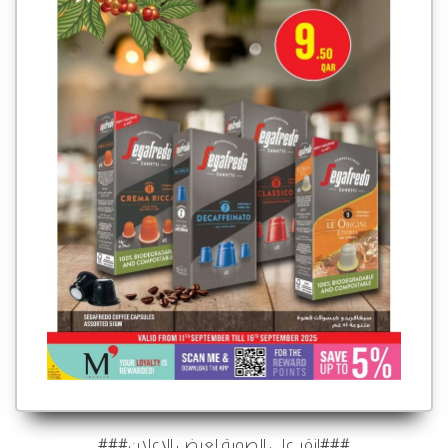
###انقر على الصورة لعرض الإعلان###