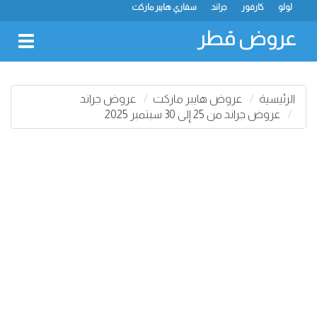
لولو
كارفور
جراند
سفاري هايبر ماركت
عروض قطر
oggle
gation
الرئيسية
عروض هايبر ماركت
عروض جراند
عروض جراند من 25 إلى 30 سبتمبر 2025