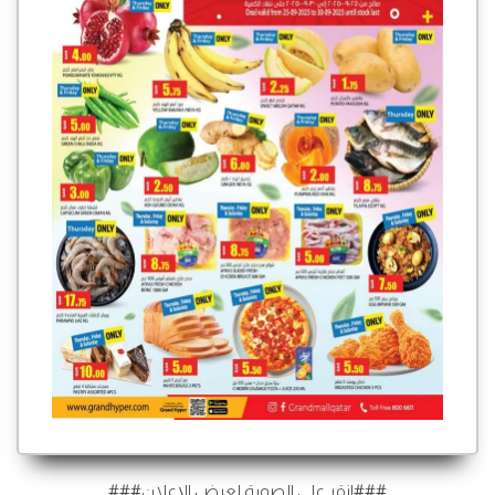
###انقر على الصورة لعرض الإعلان###