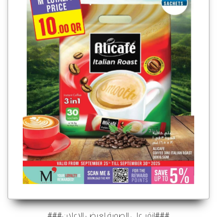
###انقر على الصورة لعرض الإعلان###