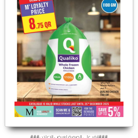
###انقر على الصورة لعرض الإعلان###