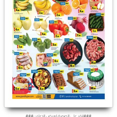
###انقر على الصورة لعرض الإعلان###