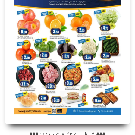
###انقر على الصورة لعرض الإعلان###