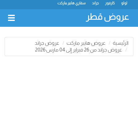
لولو
كارفور
جراند
سفاري هايبر ماركت
عروض قطر
oggle
gation
الرئيسية
عروض هايبر ماركت
عروض جراند
عروض جراند من 26 فبراير إلى 04 مارس 2026