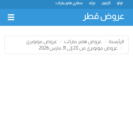
لولو
كارفور
جراند
سفاري هايبر ماركت
عروض قطر
oggle
gation
الرئيسية
عروض هايبر ماركت
عروض مونوبري
عروض مونوبري من 28 إلى 31 مارس 2026